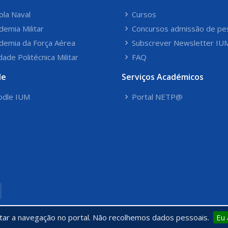
ola Naval
Cursos
demia Militar
Concursos admissão de pe
demia da Força Aérea
Subscrever Newsletter IU
dade Politécnica Militar
FAQ
le
Serviços Académicos
dle IUM
Portal NETP@
itar a navegação no portal. Não recolhemos dados pessoais.
Eu 