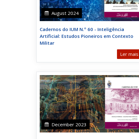
August 2024
Cadernos do IUM N.º 60 - Inteligência
Artificial: Estudos Pioneiros em Contexto
Militar
Ler mais
December 2023