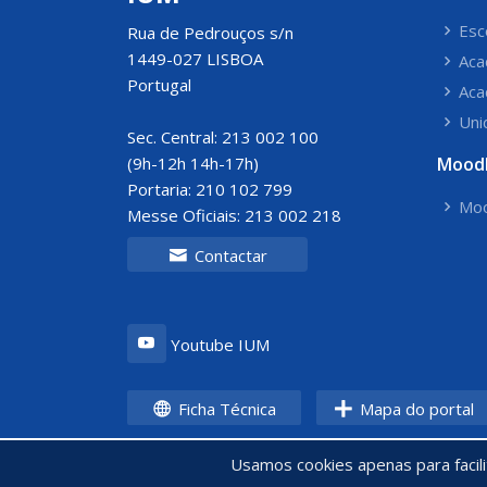
Esc
Rua de Pedrouços s/n
1449-027 LISBOA
Aca
Portugal
Aca
Uni
Sec. Central: 213 002 100
(9h-12h 14h-17h)
Mood
Portaria: 210 102 799
Moo
Messe Oficiais: 213 002 218
Contactar
Youtube IUM
Ficha Técnica
Mapa do portal
Usamos cookies apenas para facil