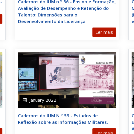
-
Cadernos do IUM n.º 56 - Ensino e Formação,
C
Avaliação de Desempenho e Retenção do
M
Talento: Dimensões para o
(
Desenvolvimento da Liderança
e
Ler mais
January 2022
Cadernos do IUM N.º 53 - Estudos de
C
Reflexão sobre as Informações Militares.
E
Ler mais