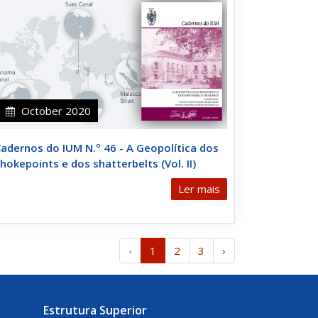
October 2020
adernos do IUM N.º 46 - A Geopolítica dos
hokepoints e dos shatterbelts (Vol. II)
Ler mais
‹
1
2
3
›
Estrutura Superior