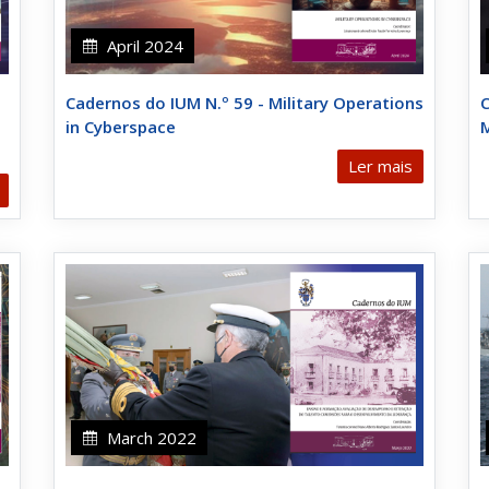
April 2024
Cadernos do IUM N.º 59 - Military Operations
C
in Cyberspace
M
Ler mais
March 2022