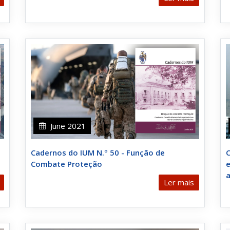
June 2021
Cadernos do IUM N.º 50 - Função de
C
Combate Proteção
e
a
Ler mais