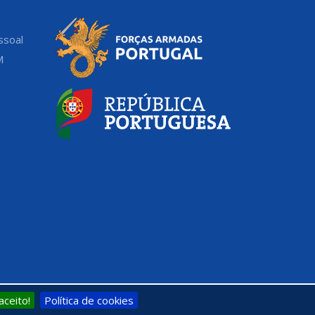
ssoal
M
aceito!
Política de cookies