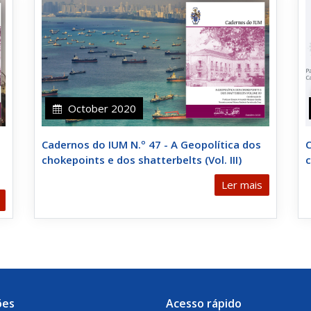
October 2020
Cadernos do IUM N.º 47 - A Geopolítica dos
C
chokepoints e dos shatterbelts (Vol. III)
c
Ler mais
ões
Acesso rápido