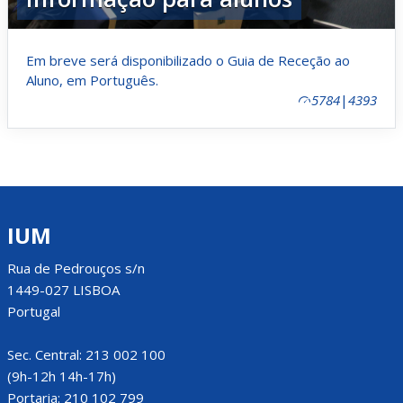
Em breve será disponibilizado o Guia de Receção ao
Aluno, em Português.
5784
|
4393
IUM
Rua de Pedrouços s/n
1449-027 LISBOA
Portugal
Sec. Central: 213 002 100
(9h-12h 14h-17h)
Portaria: 210 102 799