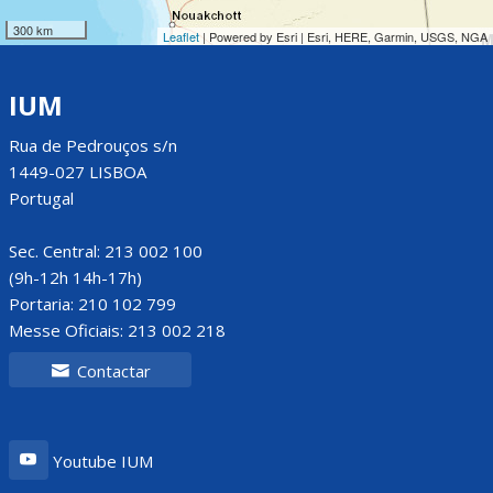
300 km
Leaflet
| Powered by Esri | Esri, HERE, Garmin, USGS, NGA
IUM
Rua de Pedrouços s/n
1449-027 LISBOA
Portugal
Sec. Central: 213 002 100
(9h-12h 14h-17h)
Portaria: 210 102 799
Messe Oficiais: 213 002 218
Contactar
Youtube IUM