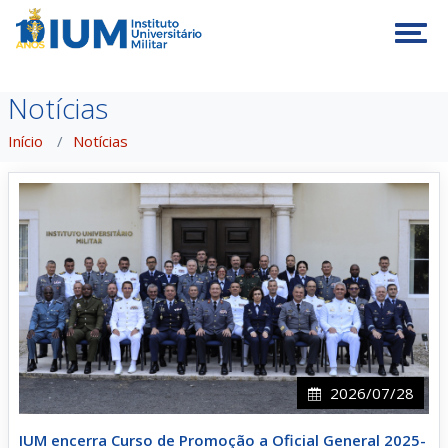
Tog
Notícias
Início
Notícias
2026/07/28
IUM encerra Curso de Promoção a Oficial General 2025-