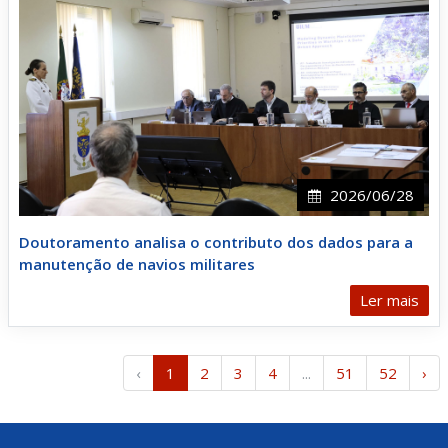
2026/06/28
Doutoramento analisa o contributo dos dados para a
manutenção de navios militares
Ler mais
‹
1
2
3
4
...
51
52
›