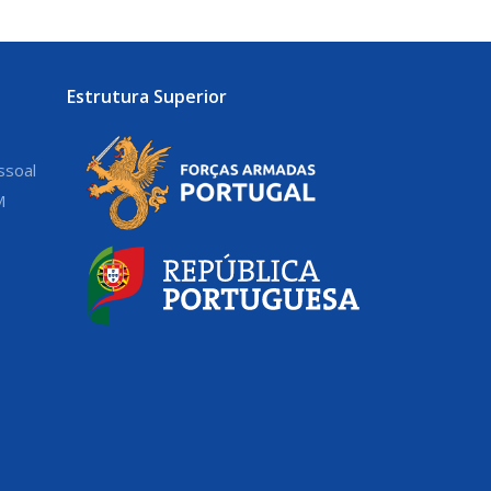
Estrutura Superior
ssoal
M