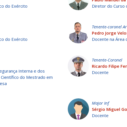
co do Exército
Diretor do Curso
Tenente-coronel Ar
Pedro Jorge Vel
co do Exército
Docente na Área d
Tenente-Coronel
Ricardo Filipe Fer
egurança Interna e dos
Docente
Científico do Mestrado em
fesa
Major Inf
Sérgio Miguel G
Docente