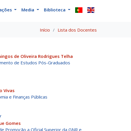
cações
Media
Biblioteca
Início
Lista dos Docentes
ingos de Oliveira Rodrigues Telha
amento de Estudos Pós-Graduados
o Vivas
mia e Finanças Públicas
f
oque Gomes
de Promoção a Oficial Superior da GNR e