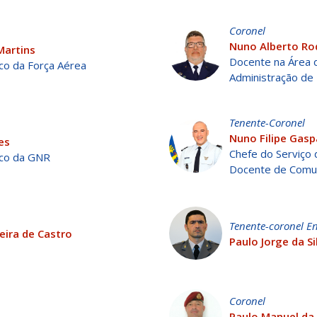
Coronel
Nuno Alberto Ro
Martins
Docente na Área
co da Força Aérea
Administração de
Tenente-Coronel
Nuno Filipe Gasp
es
Chefe do Serviço
ico da GNR
Docente de Comun
Tenente-coronel E
eira de Castro
Paulo Jorge da Si
Coronel
Paulo Manuel da