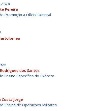
 / OF6
te Pereira
de Promoção a Oficial General
f
 Bartolomeu
dMil
 Rodrigues dos Santos
e Ensino Específico do Exército
 Costa Jorge
de Ensino de Operações Militares