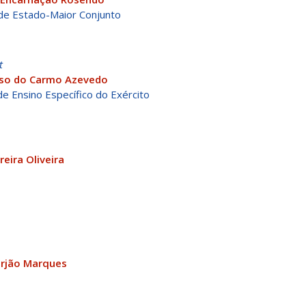
 de Estado-Maior Conjunto
t
oso do Carmo Azevedo
e Ensino Específico do Exército
reira Oliveira
orjão Marques