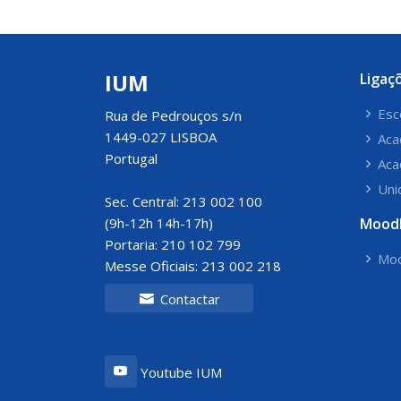
IUM
Ligaç
Esc
Rua de Pedrouços s/n
1449-027 LISBOA
Aca
Portugal
Aca
Uni
Sec. Central: 213 002 100
(9h-12h 14h-17h)
Mood
Portaria: 210 102 799
Moo
Messe Oficiais: 213 002 218
Contactar
Youtube IUM