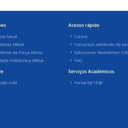
ões
Acesso rápido
ola Naval
Cursos
demia Militar
Concursos admissão de pe
demia da Força Aérea
Subscrever Newsletter IU
dade Politécnica Militar
FAQ
le
Serviços Académicos
dle IUM
Portal NETP@