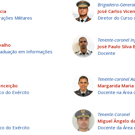
Brigadeiro-General
cia
José Carlos Vicen
ações Militares
Diretor do Curso 
Tenente-coronel In
valho
José Paulo Silva
raduação em Informações
Docente
Tenente-coronel A
onceição
Margarida Maria
co do Exército
Docente na Área d
Tenente-Coronel
Miguel Ângelo da
co do Exército
Docente da Área 