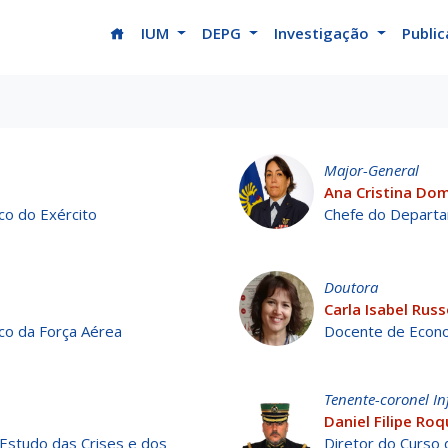
(current)
IUM
DEPG
Investigação
Publi
Major-General
Ana Cristina Dom
co do Exército
Chefe do Depart
Doutora
Carla Isabel Russ
co da Força Aérea
Docente de Econo
Tenente-coronel In
Daniel Filipe R
Estudo das Crises e dos
Diretor do Curso 