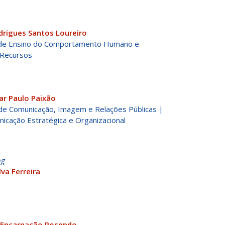
drigues Santos Loureiro
 de Ensino do Comportamento Humano e
 Recursos
ar Paulo Paixão
 de Comunicação, Imagem e Relações Públicas |
icação Estratégica e Organizacional
ng
lva Ferreira
 Encarnação Rosendo