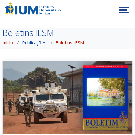
Tog
Boletins IESM
Início
Publicações
Boletins IESM