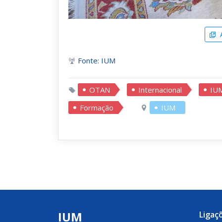
A
Fonte: IUM
OTAN
Internacional
IU
Formação
IUM
IUM
Ligaç