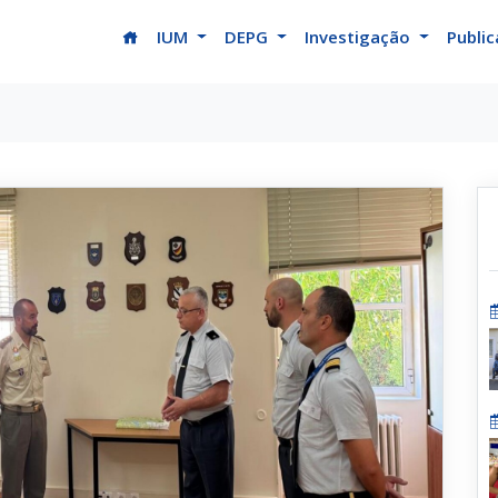
(current)
IUM
DEPG
Investigação
Publi