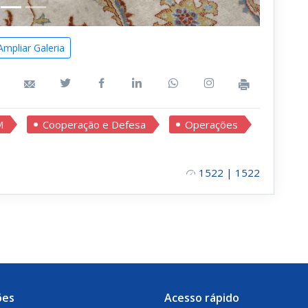
mpliar Galeria
M
Cooperação e Defesa
Operações
1522 | 1522
ões
Acesso rápido