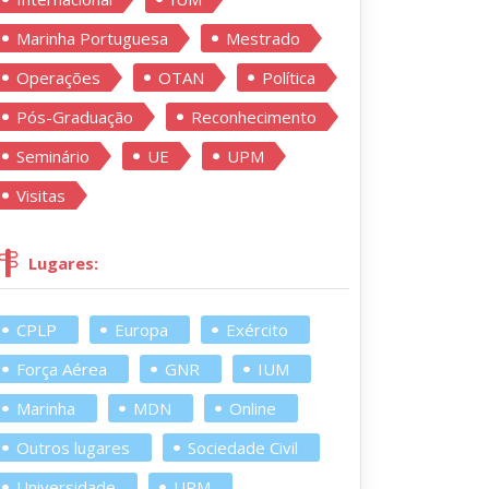
Marinha Portuguesa
Mestrado
Operações
OTAN
Política
Pós-Graduação
Reconhecimento
Seminário
UE
UPM
Visitas
Lugares:
CPLP
Europa
Exército
Força Aérea
GNR
IUM
Marinha
MDN
Online
Outros lugares
Sociedade Civil
Universidade
UPM