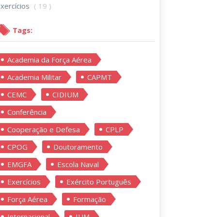
xercícios
( 19 )
Tags:
Academia da Força Aérea
Academia Militar
CAPMT
CEMC
CIDIUM
Conferência
Cooperação e Defesa
CPLP
CPOG
Doutoramento
EMGFA
Escola Naval
Exercícios
Exército Português
Força Aérea
Formação
Internacional
IUM