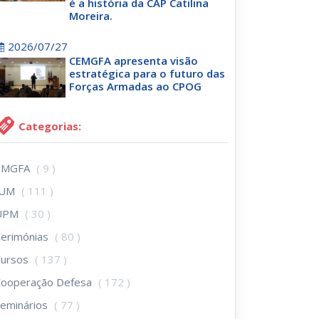
é a história da CAP Catilina
Moreira.
2026/07/27
CEMGFA apresenta visão
estratégica para o futuro das
Forças Armadas ao CPOG
Categorias:
EMGFA
( 9 )
IUM
( 111 )
UPM
( 30 )
erimónias
( 80 )
Cursos
( 137 )
Cooperação Defesa
( 172 )
eminários
( 77 )