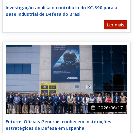
Investigação analisa o contributo do KC-390 para a
Base Industrial de Defesa do Brasil
Ler mais
2026/06/17
Futuros Oficiais Generais conhecem instituições
estratégicas de Defesa em Espanha