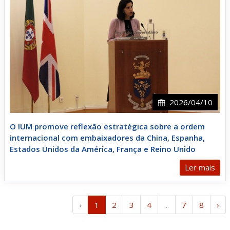
2026/04/10
O IUM promove reflexão estratégica sobre a ordem
internacional com embaixadores da China, Espanha,
Estados Unidos da América, França e Reino Unido
Ler mais
‹
1
2
3
4
...
7
8
›