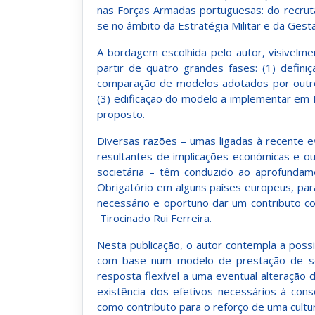
nas Forças Armadas portuguesas: do recruta
se no âmbito da Estratégia Militar e da Ge
A bordagem escolhida pelo autor, visivelme
partir de quatro grandes fases: (1) defini
comparação de modelos adotados por outros
(3) edificação do modelo a implementar em 
proposto.
Diversas razões – umas ligadas à recente ev
resultantes de implicações económicas e ou
societária – têm conduzido ao aprofundam
Obrigatório em alguns países europeus, para 
necessário e oportuno dar um contributo co
Tirocinado Rui Ferreira.
Nesta publicação, o autor contempla a possib
com base num modelo de prestação de ser
resposta flexível a uma eventual alteração
existência dos efetivos necessários à con
como contributo para o reforço de uma cultur