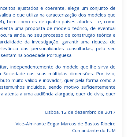
onceitos ajustados e coerente, elege um conjunto de
alida e que utiliza na caracterização dos modelos que
04), bem como os de quatro países aliados – e, como
resenta uma proposta de modelo teórico, de eventual
rocura ainda, no seu processo de construção teórica e
arcialidade da investigação, garantir uma riqueza de
elevância das personalidades consultadas, pelo seu
resentam na Sociedade Portuguesa.
litar, independentemente do modelo que lhe sirva de
a Sociedade nas suas múltiplas dimensões. Por isso,
ibuto muito válido e inovador, quer pela forma como a
testemunhos incluídos, sendo motivo suficientemente
a atenta a uma audiência alargada, quer de civis, quer
Lisboa, 12 de dezembro de 2017
Vice-Almirante Edgar Marcos de Bastos Ribeiro
Comandante do IUM