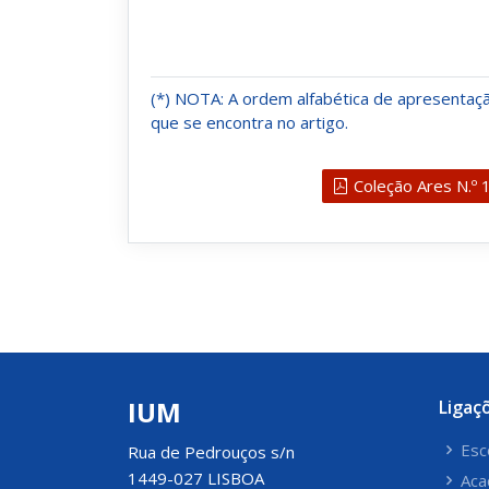
(*) NOTA: A ordem alfabética de apresenta
que se encontra no artigo.
Coleção Ares N.º 1
IUM
Ligaç
Esc
Rua de Pedrouços s/n
1449-027 LISBOA
Aca