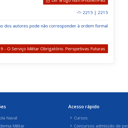
2215 | 2215
ção dos autores pode não corresponder à ordem formal
9 - O Serviço Militar Obrigatório. Perspetivas Futuras
ões
Acesso rápido
ola Naval
Cursos
demia Militar
Concursos admissão de pe