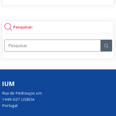
Pesquisar:
IUM
Rua de Pedrouços s/n
1449-027 LISBOA
Portugal