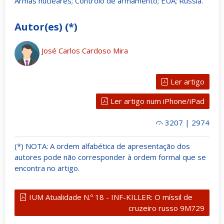
Armas nucleares; Controlo de armamento; EUA; Rússia.
Autor(es) (*)
José Carlos Cardoso Mira
Ler artigo
Ler artigo num iPhone/iPad
3207 | 2974
(*) NOTA: A ordem alfabética de apresentação dos
autores pode não corresponder à ordem formal que se
encontra no artigo.
IUM Atualidade N.º 18 - INF-KILLER: O míssil de
cruzeiro russo 9M729