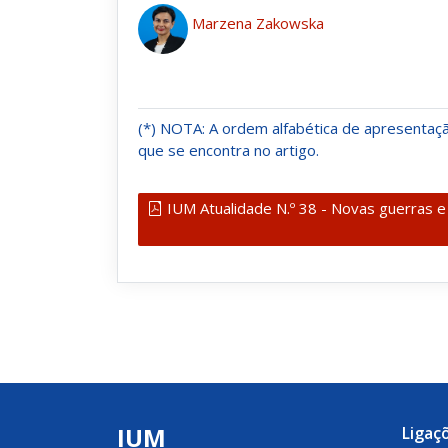
Marzena Zakowska
(*) NOTA: A ordem alfabética de apresenta
que se encontra no artigo.
IUM Atualidade N.º 38 - Novas guerras 
IUM
Ligaç