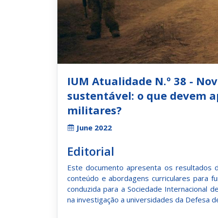
IUM Atualidade N.º 38 - No
sustentável: o que devem 
militares?
June 2022
Editorial
Este documento apresenta os resultados d
conteúdo e abordagens curriculares para fun
conduzida para a Sociedade Internacional de
na investigação a universidades da Defesa 