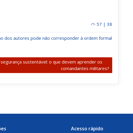
57 | 38
ção dos autores pode não corresponder à ordem formal
e segurança sustentável: o que devem aprender os
comandantes militares?
ões
Acesso rápido