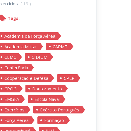
xercícios
( 19 )
Tags:
Academia da Força Aérea
Academia Militar
CAPMT
CEMC
CIDIUM
Conferência
Cooperação e Defesa
CPLP
CPOG
Doutoramento
EMGFA
Escola Naval
Exercícios
Exército Português
Força Aérea
Formação
Internacional
IUM