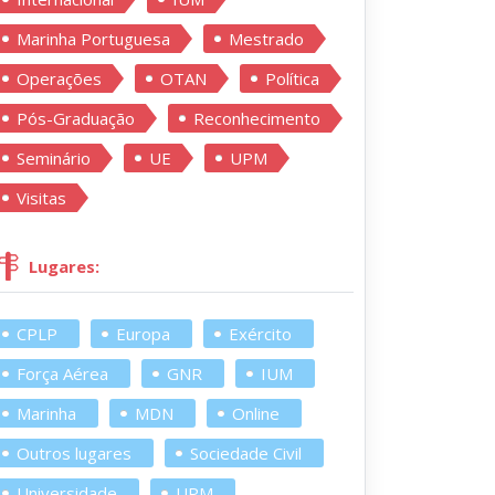
Marinha Portuguesa
Mestrado
Operações
OTAN
Política
Pós-Graduação
Reconhecimento
Seminário
UE
UPM
Visitas
Lugares:
CPLP
Europa
Exército
Força Aérea
GNR
IUM
Marinha
MDN
Online
Outros lugares
Sociedade Civil
Universidade
UPM