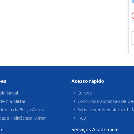
ões
Acesso rápido
ola Naval
Cursos
demia Militar
Concursos admissão de pe
demia da Força Aérea
Subscrever Newsletter IU
dade Politécnica Militar
FAQ
le
Serviços Académicos