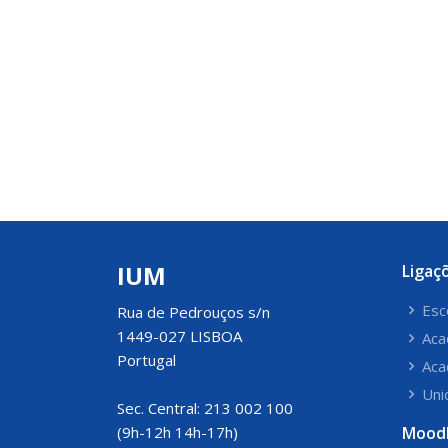
IUM
Ligaç
Esc
Rua de Pedrouços s/n
1449-027 LISBOA
Aca
Portugal
Aca
Uni
Sec. Central: 213 002 100
(9h-12h 14h-17h)
Mood