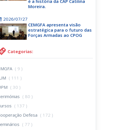
é a história da CAP Catilina
Moreira.
2026/07/27
CEMGFA apresenta visão
estratégica para o futuro das
Forças Armadas ao CPOG
Categorias:
EMGFA
( 9 )
IUM
( 111 )
UPM
( 30 )
erimónias
( 80 )
Cursos
( 137 )
Cooperação Defesa
( 172 )
eminários
( 77 )