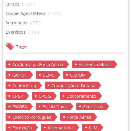
Cursos
( 137 )
Cooperação Defesa
( 172 )
Seminários
( 77 )
Exercícios
( 19 )
Tags:
Academia da Força Aérea
Academia Militar
CAPMT
CEMC
CIDIUM
Conferência
Cooperação e Defesa
CPLP
CPOG
Doutoramento
EMGFA
Escola Naval
Exercícios
Exército Português
Força Aérea
Formação
Internacional
IUM