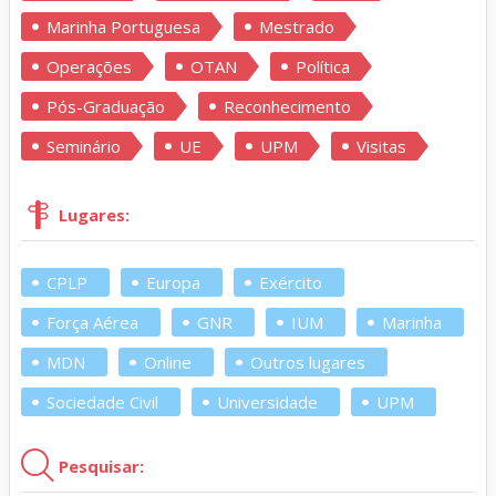
Marinha Portuguesa
Mestrado
Operações
OTAN
Política
Pós-Graduação
Reconhecimento
Seminário
UE
UPM
Visitas
Lugares:
CPLP
Europa
Exército
Força Aérea
GNR
IUM
Marinha
MDN
Online
Outros lugares
Sociedade Civil
Universidade
UPM
Pesquisar: