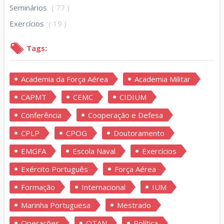
Seminários
( 77 )
Exercícios
( 19 )
Tags:
Academia da Força Aérea
Academia Militar
CAPMT
CEMC
CIDIUM
Conferência
Cooperação e Defesa
CPLP
CPOG
Doutoramento
EMGFA
Escola Naval
Exercícios
Exército Português
Força Aérea
Formação
Internacional
IUM
Marinha Portuguesa
Mestrado
Operações
OTAN
Política