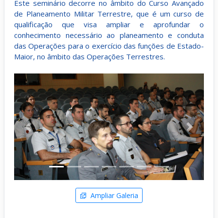
Este seminário decorre no âmbito do Curso Avançado
de Planeamento Militar Terrestre, que é um curso de
qualificação que visa ampliar e aprofundar o
conhecimento necessário ao planeamento e conduta
das Operações para o exercício das funções de Estado-
Maior, no âmbito das Operações Terrestres.
Anterior
Próximo
Ampliar Galeria