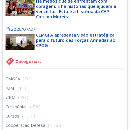
Há medos que se enfrentam com
coragem. E há histórias que ajudam a
vencê-los. Esta é a história da CAP
Catilina Moreira.
2026/07/27
CEMGFA apresenta visão estratégica
para o futuro das Forças Armadas ao
CPOG
Categorias:
EMGFA
( 9 )
IUM
( 111 )
UPM
( 30 )
Cerimónias
( 80 )
Cursos
( 137 )
Cooperação Defesa
( 172 )