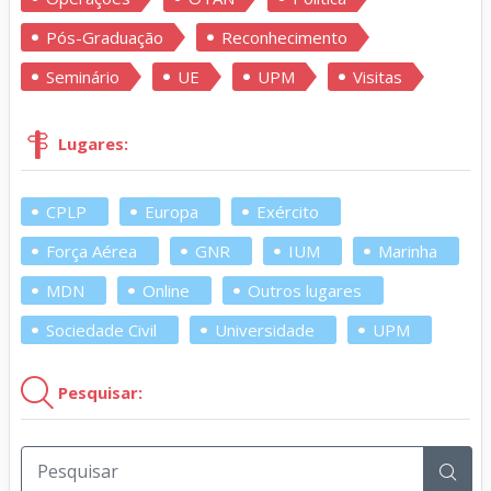
Pós-Graduação
Reconhecimento
Seminário
UE
UPM
Visitas
Lugares:
CPLP
Europa
Exército
Força Aérea
GNR
IUM
Marinha
MDN
Online
Outros lugares
Sociedade Civil
Universidade
UPM
Pesquisar: