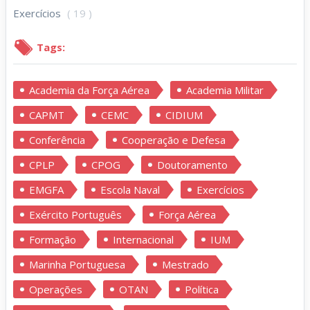
Exercícios
( 19 )
Tags:
Academia da Força Aérea
Academia Militar
CAPMT
CEMC
CIDIUM
Conferência
Cooperação e Defesa
CPLP
CPOG
Doutoramento
EMGFA
Escola Naval
Exercícios
Exército Português
Força Aérea
Formação
Internacional
IUM
Marinha Portuguesa
Mestrado
Operações
OTAN
Política