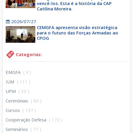
vencê-los. Esta é a história da CAP
Catilina Moreira.
2026/07/27
CEMGFA apresenta visão estratégica
para o futuro das Forças Armadas ao
CPOG
Categorias:
EMGFA
( 9 )
IUM
( 111 )
UPM
( 30 )
Cerimónias
( 80 )
Cursos
( 137 )
Cooperação Defesa
( 172 )
Seminários
( 77 )