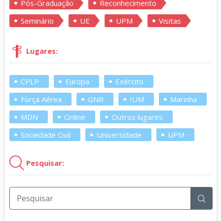
Pós-Graduação
Reconhecimento
Seminário
UE
UPM
Visitas
Lugares:
CPLP
Europa
Exército
Força Aérea
GNR
IUM
Marinha
MDN
Online
Outros lugares
Sociedade Civil
Universidade
UPM
Pesquisar: