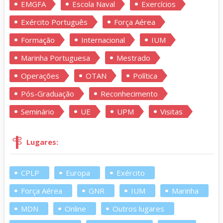
EMGFA
Escola Naval
Exercícios
Exército Português
Força Aérea
Formação
Internacional
IUM
Marinha Portuguesa
Mestrado
Operações
OTAN
Política
Pós-Graduação
Reconhecimento
Seminário
UE
UPM
Visitas
Lugares:
CPLP
Europa
Exército
Força Aérea
GNR
IUM
Marinha
MDN
Online
Outros lugares