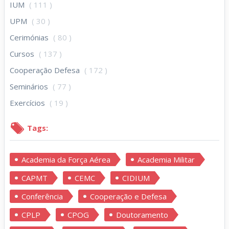
IUM
( 111 )
UPM
( 30 )
Cerimónias
( 80 )
Cursos
( 137 )
Cooperação Defesa
( 172 )
Seminários
( 77 )
Exercícios
( 19 )
Tags:
Academia da Força Aérea
Academia Militar
CAPMT
CEMC
CIDIUM
Conferência
Cooperação e Defesa
CPLP
CPOG
Doutoramento