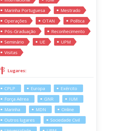
Marinha Portuguesa
Mestrado
Operações
OTAN
Política
Pós-Graduação
Reconhecimento
Seminário
UE
UPM
Visitas
Lugares:
CPLP
Europa
Exército
Força Aérea
GNR
IUM
Marinha
MDN
Online
Outros lugares
Sociedade Civil
Universidade
UPM