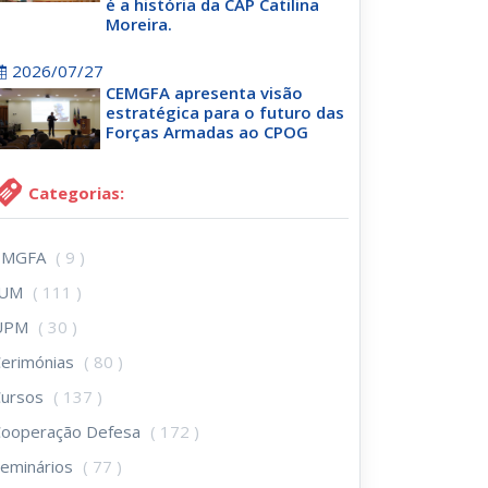
é a história da CAP Catilina
Moreira.
2026/07/27
CEMGFA apresenta visão
estratégica para o futuro das
Forças Armadas ao CPOG
Categorias:
EMGFA
( 9 )
IUM
( 111 )
UPM
( 30 )
erimónias
( 80 )
Cursos
( 137 )
Cooperação Defesa
( 172 )
eminários
( 77 )