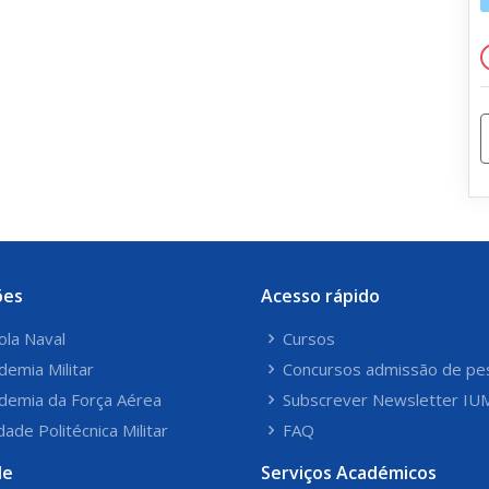
ões
Acesso rápido
ola Naval
Cursos
demia Militar
Concursos admissão de pe
demia da Força Aérea
Subscrever Newsletter IU
dade Politécnica Militar
FAQ
le
Serviços Académicos