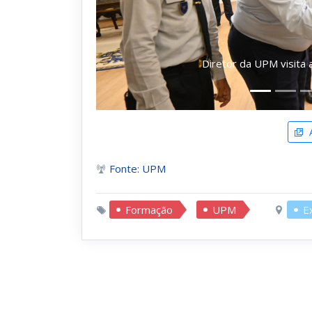
Diretor da UPM visita 
A
Fonte: UPM
Formação
UPM
E