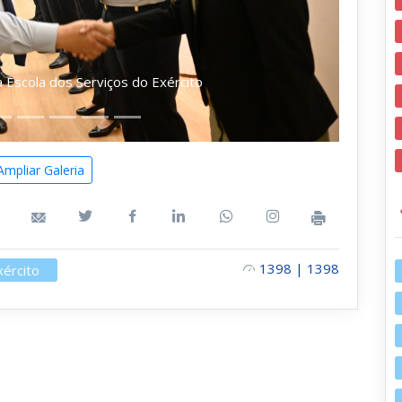
a Escola dos Serviços do Exército
mpliar Galeria
1398 | 1398
xército