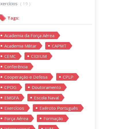
xercícios
( 19 )
Tags:
Academia da Força Aérea
Academia Militar
CAPMT
CEMC
CIDIUM
Conferência
Cooperação e Defesa
CPLP
CPOG
Doutoramento
EMGFA
Escola Naval
Exercícios
Exército Português
Força Aérea
Formação
Internacional
IUM