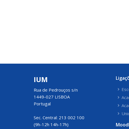
IUM
Ligaç
Esc
Rua de Pedrouços s/n
1449-027 LISBOA
Aca
Portugal
Aca
Uni
Sec. Central: 213 002 100
(9h-12h 14h-17h)
Mood