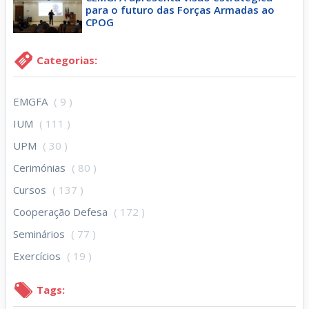
para o futuro das Forças Armadas ao
CPOG
Categorias:
EMGFA
( 9 )
IUM
( 111 )
UPM
( 30 )
Cerimónias
( 80 )
Cursos
( 137 )
Cooperação Defesa
( 172 )
Seminários
( 77 )
Exercícios
( 19 )
Tags: