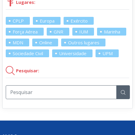
Lugares:
CPLP
Europa
Exército
Força Aérea
GNR
IUM
Marinha
MDN
Online
Outros lugares
Sociedade Civil
Universidade
UPM
Pesquisar: