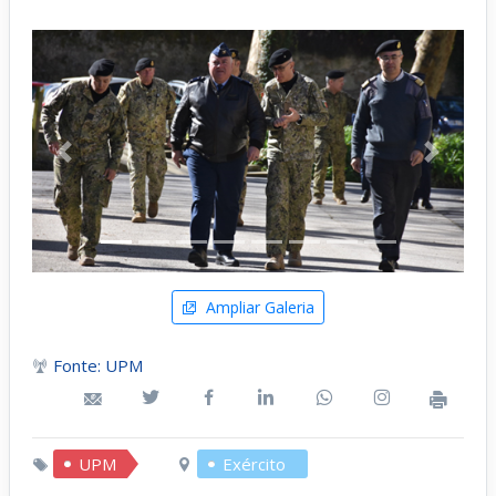
Anterior
Próximo
Ampliar Galeria
Fonte: UPM
UPM
Exército