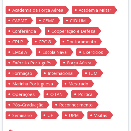
Academia da Força Aérea
Academia Militar
CAPMT
CEMC
CIDIUM
Conferência
Cooperação e Defesa
CPLP
CPOG
Doutoramento
EMGFA
Escola Naval
Exercícios
Exército Português
Força Aérea
Formação
Internacional
IUM
Marinha Portuguesa
Mestrado
Operações
OTAN
Política
Pós-Graduação
Reconhecimento
Seminário
UE
UPM
Visitas