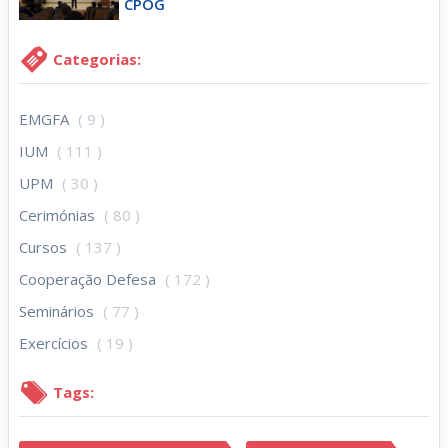
CPOG
Categorias:
EMGFA
( 9 )
IUM
( 111 )
UPM
( 30 )
Cerimónias
( 80 )
Cursos
( 137 )
Cooperação Defesa
( 172 )
Seminários
( 77 )
Exercícios
( 19 )
Tags: