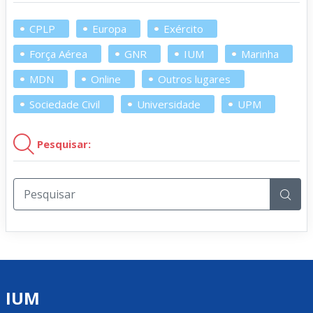
CPLP
Europa
Exército
Força Aérea
GNR
IUM
Marinha
MDN
Online
Outros lugares
Sociedade Civil
Universidade
UPM
Pesquisar:
IUM