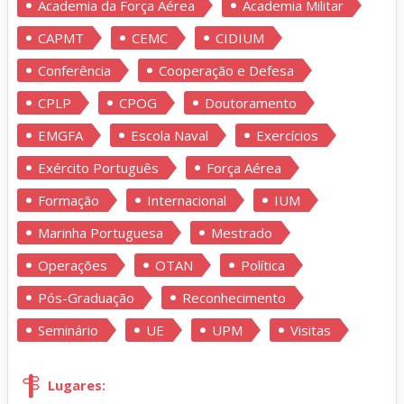
Academia da Força Aérea
Academia Militar
CAPMT
CEMC
CIDIUM
Conferência
Cooperação e Defesa
CPLP
CPOG
Doutoramento
EMGFA
Escola Naval
Exercícios
Exército Português
Força Aérea
Formação
Internacional
IUM
Marinha Portuguesa
Mestrado
Operações
OTAN
Política
Pós-Graduação
Reconhecimento
Seminário
UE
UPM
Visitas
Lugares: