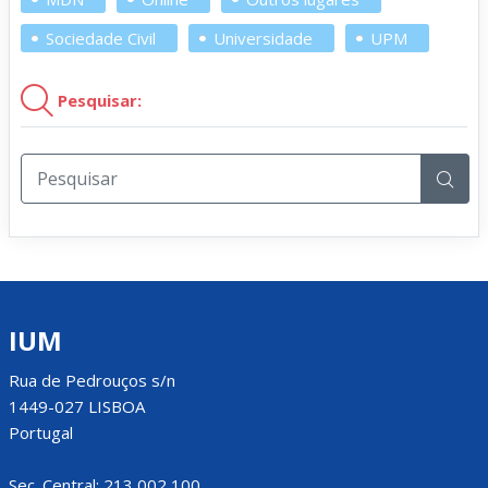
Sociedade Civil
Universidade
UPM
Pesquisar:
IUM
Rua de Pedrouços s/n
1449-027 LISBOA
Portugal
Sec. Central: 213 002 100