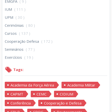
EMGFA
( 9 )
IUM
( 111 )
UPM
( 30 )
Cerimónias
( 80 )
Cursos
( 137 )
Cooperação Defesa
( 172 )
Seminários
( 77 )
Exercícios
( 19 )
Tags:
Academia da Força Aérea
Academia Militar
CAPMT
CEMC
CIDIUM
Conferência
Cooperação e Defesa
CPLP
CPOG
Doutoramento