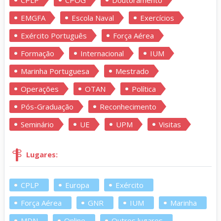
EMGFA
Escola Naval
Exercícios
Exército Português
Força Aérea
Formação
Internacional
IUM
Marinha Portuguesa
Mestrado
Operações
OTAN
Política
Pós-Graduação
Reconhecimento
Seminário
UE
UPM
Visitas
Lugares:
CPLP
Europa
Exército
Força Aérea
GNR
IUM
Marinha
MDN
Online
Outros lugares