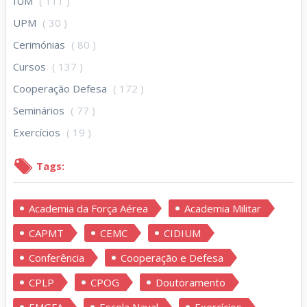
IUM
( 111 )
UPM
( 30 )
Cerimónias
( 80 )
Cursos
( 137 )
Cooperação Defesa
( 172 )
Seminários
( 77 )
Exercícios
( 19 )
Tags:
Academia da Força Aérea
Academia Militar
CAPMT
CEMC
CIDIUM
Conferência
Cooperação e Defesa
CPLP
CPOG
Doutoramento
EMGFA
Escola Naval
Exercícios