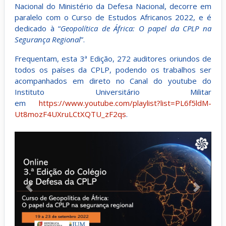
Nacional do Ministério da Defesa Nacional, decorre em
paralelo com o Curso de Estudos Africanos 2022, e é
dedicado à “
Geopolítica de África: O papel da CPLP na
Segurança Regional
”.
Frequentam, esta 3ª Edição, 272 auditores oriundos de
todos os países da CPLP, podendo os trabalhos ser
acompanhados em direto no Canal do youtube do
Instituto Universitário Militar
em
https://www.youtube.com/playlist?list=PL6f5ldM-
Ut8mozF4UXruLCtXQTU_zF2qs
.
Anterior
Próximo