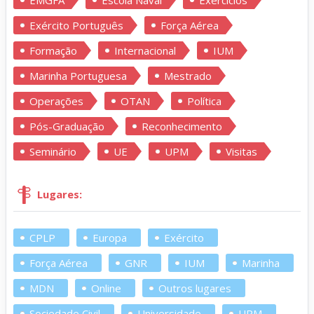
Exército Português
Força Aérea
Formação
Internacional
IUM
Marinha Portuguesa
Mestrado
Operações
OTAN
Política
Pós-Graduação
Reconhecimento
Seminário
UE
UPM
Visitas
Lugares:
CPLP
Europa
Exército
Força Aérea
GNR
IUM
Marinha
MDN
Online
Outros lugares
Sociedade Civil
Universidade
UPM