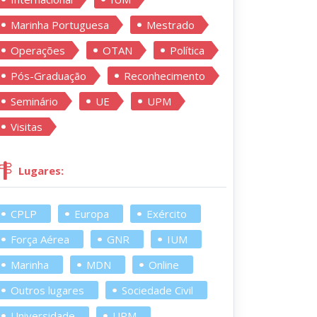
Marinha Portuguesa
Mestrado
Operações
OTAN
Política
Pós-Graduação
Reconhecimento
Seminário
UE
UPM
Visitas
Lugares:
CPLP
Europa
Exército
Força Aérea
GNR
IUM
Marinha
MDN
Online
Outros lugares
Sociedade Civil
Universidade
UPM