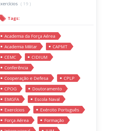
xercícios
( 19 )
Tags:
Academia da Força Aérea
Academia Militar
CAPMT
CEMC
CIDIUM
Conferência
Cooperação e Defesa
CPLP
CPOG
Doutoramento
EMGFA
Escola Naval
Exercícios
Exército Português
Força Aérea
Formação
Internacional
IUM