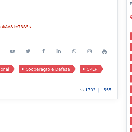
E
eokAA&t=7385s
ional
Cooperação e Defesa
CPLP
1793 | 1555