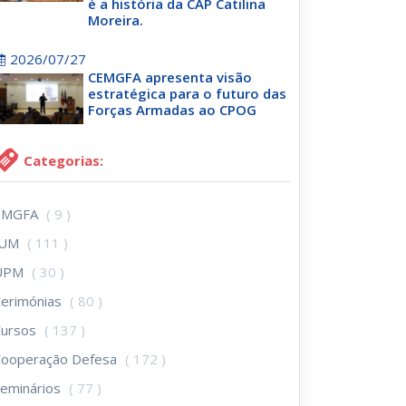
é a história da CAP Catilina
Moreira.
2026/07/27
CEMGFA apresenta visão
estratégica para o futuro das
Forças Armadas ao CPOG
Categorias:
EMGFA
( 9 )
IUM
( 111 )
UPM
( 30 )
erimónias
( 80 )
Cursos
( 137 )
Cooperação Defesa
( 172 )
eminários
( 77 )