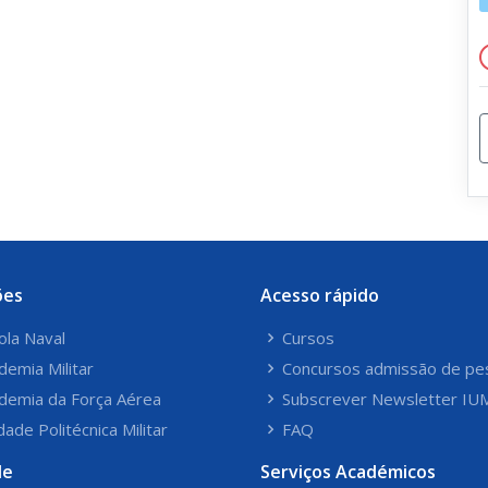
ões
Acesso rápido
ola Naval
Cursos
demia Militar
Concursos admissão de pe
demia da Força Aérea
Subscrever Newsletter IU
dade Politécnica Militar
FAQ
le
Serviços Académicos