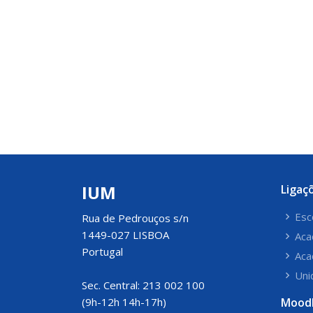
IUM
Ligaç
Esc
Rua de Pedrouços s/n
1449-027 LISBOA
Aca
Portugal
Aca
Uni
Sec. Central: 213 002 100
(9h-12h 14h-17h)
Mood