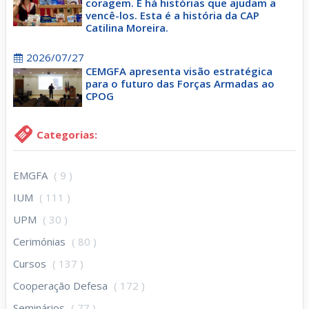
coragem. E há histórias que ajudam a
vencê-los. Esta é a história da CAP
Catilina Moreira.
2026/07/27
CEMGFA apresenta visão estratégica
para o futuro das Forças Armadas ao
CPOG
Categorias:
EMGFA
( 9 )
IUM
( 111 )
UPM
( 30 )
Cerimónias
( 80 )
Cursos
( 137 )
Cooperação Defesa
( 172 )
Seminários
( 77 )