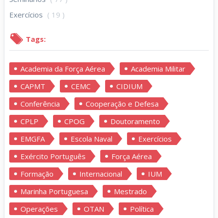
Exercícios
( 19 )
Tags:
Academia da Força Aérea
Academia Militar
CAPMT
CEMC
CIDIUM
Conferência
Cooperação e Defesa
CPLP
CPOG
Doutoramento
EMGFA
Escola Naval
Exercícios
Exército Português
Força Aérea
Formação
Internacional
IUM
Marinha Portuguesa
Mestrado
Operações
OTAN
Política