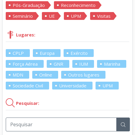
Pós-Graduação
Reconhecimento
Seminário
UE
UPM
Visitas
Lugares:
CPLP
Europa
Exército
Força Aérea
GNR
IUM
Marinha
MDN
Online
Outros lugares
Sociedade Civil
Universidade
UPM
Pesquisar: