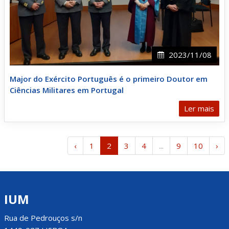
2023/11/08
Major do Exército Português é o primeiro Doutor em
Ciências Militares em Portugal
Ler mais
‹
1
2
3
4
...
9
10
›
IUM
Rua de Pedrouços s/n