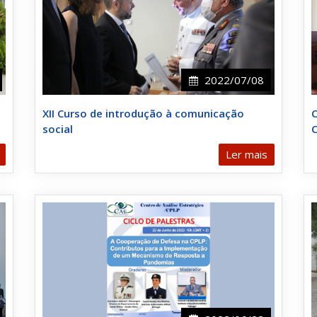
2022/07/08
XII Curso de introdução à comunicação
C
social
C
Ler mais