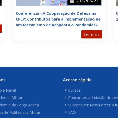
2022/06/22
Conferência «A Cooperação de Defesa na
C
CPLP: Contributos para a Implementação de
2
um Mecanismo de Resposta a Pandemias»
Ler mais
ões
Acesso rápido
ola Naval
Cursos
demia Militar
Concursos admissão de pe
demia da Força Aérea
Subscrever Newsletter IU
dade Politécnica Militar
FAQ