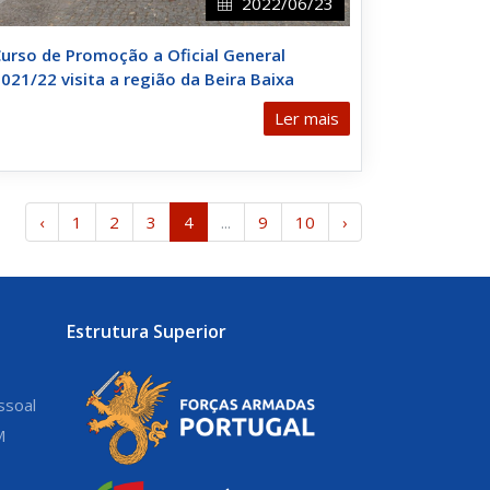
2022/06/23
urso de Promoção a Oficial General
021/22 visita a região da Beira Baixa
Ler mais
‹
1
2
3
4
...
9
10
›
Estrutura Superior
ssoal
M