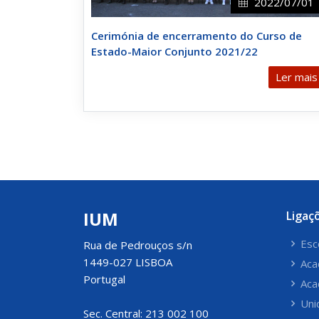
2022/07/01
Cerimónia de encerramento do Curso de
Estado-Maior Conjunto 2021/22
Ler mais
IUM
Ligaç
Esc
Rua de Pedrouços s/n
1449-027 LISBOA
Aca
Portugal
Aca
Uni
Sec. Central: 213 002 100