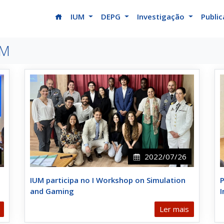
(current)
IUM
DEPG
Investigação
Publi
UM
2022/07/26
IUM participa no I Workshop on Simulation
P
and Gaming
Ler mais