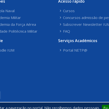
ões
Acesso rápido
ola Naval
Cursos
demia Militar
Concursos admissão de pe
demia da Força Aérea
Subscrever Newsletter IU
dade Politécnica Militar
FAQ
le
Serviços Académicos
dle IUM
Portal NETP@
itar a navegação no portal. Não recolhemos dados pessoais.
Eu 