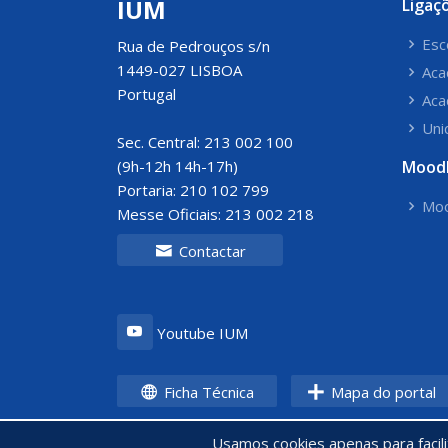
IUM
Ligaç
Esc
Rua de Pedrouços s/n
1449-027 LISBOA
Aca
Portugal
Aca
Uni
Sec. Central: 213 002 100
(9h-12h 14h-17h)
Mood
Portaria: 210 102 799
Moo
Messe Oficiais: 213 002 218
Contactar
Youtube IUM
Ficha Técnica
Mapa do portal
Usamos cookies apenas para facil