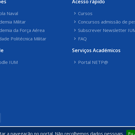
ões
Acesso rápido
ola Naval
Cursos
demia Militar
Concursos admissão de pe
demia da Força Aérea
Subscrever Newsletter IU
dade Politécnica Militar
FAQ
le
Serviços Académicos
dle IUM
Portal NETP@
itar a navegação no portal. Não recolhemos dados pessoais.
Eu 