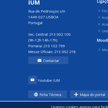
IUM
Ligaç
Esc
Rua de Pedrouços s/n
1449-027 LISBOA
Aca
Portugal
Aca
Uni
Sec. Central: 213 002 100
(9h-12h 14h-17h)
Mood
Portaria: 210 102 799
Moo
Messe Oficiais: 213 002 218
Contactar
Youtube IUM
Ficha Técnica
Mapa do portal
Usamos cookies apenas para facil