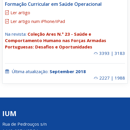
Formação Curricular em Saúde Operacional
Ler artigo
Ler artigo num iPhone/iPad
Na revista:
Coleção Ares N.º 23 - Saúde e
Comportamento Humano nas Forças Armadas
Portuguesas: Desafios e Oportunidades
3393 | 3183
Última atualização:
September 2018
2227 | 1988
IUM
Rua de Pedrouços s/n