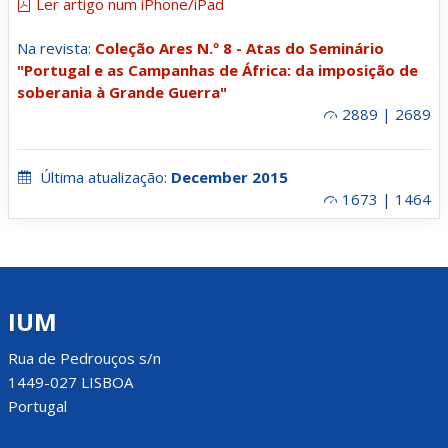
Ler artigo num iPhone/iPad
Na revista:
Coleção Ares N.º 8 - Atas do Seminário
"Portugal e as Campanhas de África: da imposição de
soberania à Grande Guerra"
2889 | 2689
Última atualização:
December 2015
1673 | 1464
IUM
Rua de Pedrouços s/n
1449-027 LISBOA
Portugal