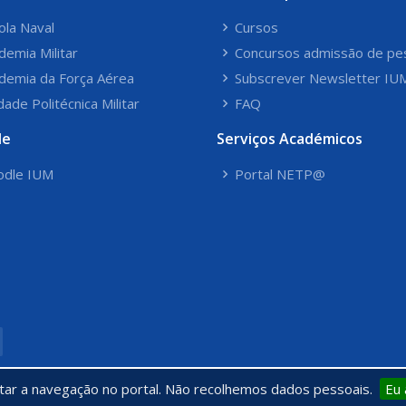
ola Naval
Cursos
demia Militar
Concursos admissão de pe
demia da Força Aérea
Subscrever Newsletter IU
dade Politécnica Militar
FAQ
le
Serviços Académicos
dle IUM
Portal NETP@
itar a navegação no portal. Não recolhemos dados pessoais.
Eu 