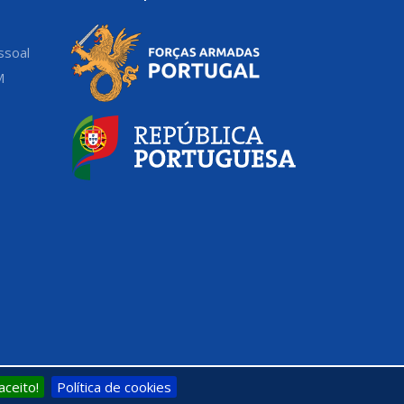
ssoal
M
aceito!
Política de cookies