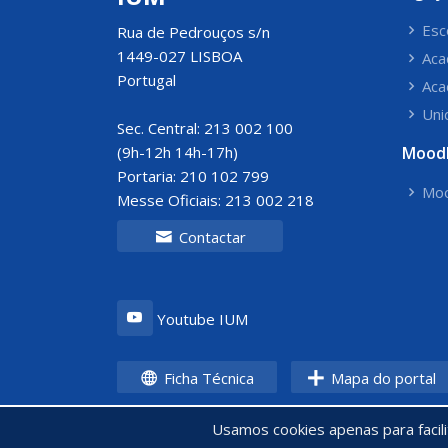
Esc
Rua de Pedrouços s/n
1449-027 LISBOA
Aca
Portugal
Aca
Uni
Sec. Central: 213 002 100
(9h-12h 14h-17h)
Mood
Portaria: 210 102 799
Moo
Messe Oficiais: 213 002 218
Contactar
Youtube IUM
Ficha Técnica
Mapa do portal
Usamos cookies apenas para facil