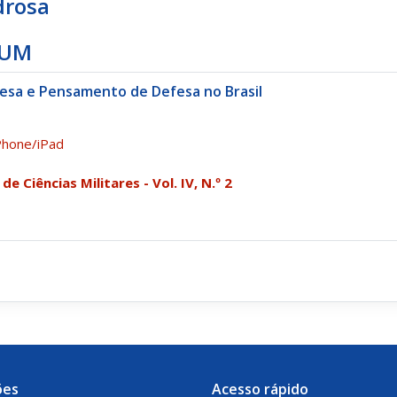
drosa
IUM
fesa e Pensamento de Defesa no Brasil
Phone/iPad
de Ciências Militares - Vol. IV, N.º 2
ões
Acesso rápido