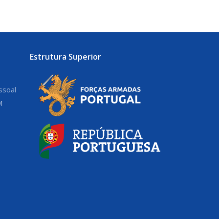
Estrutura Superior
ssoal
M