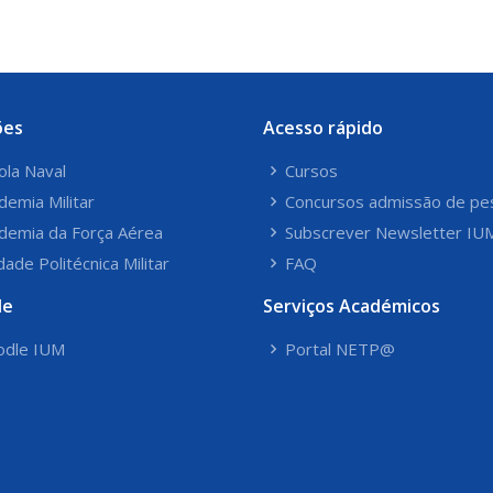
ões
Acesso rápido
ola Naval
Cursos
demia Militar
Concursos admissão de pe
demia da Força Aérea
Subscrever Newsletter IU
dade Politécnica Militar
FAQ
le
Serviços Académicos
dle IUM
Portal NETP@