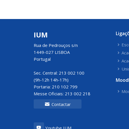
IUM
Ligaç
Esc
Rua de Pedrouços s/n
1449-027 LISBOA
Aca
Portugal
Aca
Uni
Sec. Central: 213 002 100
(9h-12h 14h-17h)
Mood
Portaria: 210 102 799
Moo
Messe Oficiais: 213 002 218
Contactar
Youtube IUM