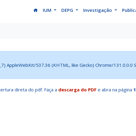
(current)
IUM
DEPG
Investigação
Publi
5_7) AppleWebKit/537.36 (KHTML, like Gecko) Chrome/131.0.0.0 Sa
ertura direta do pdf. Faça a
descarga do PDF
e abra na página
1