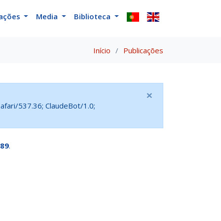
cações
Media
Biblioteca
Início
Publicações
×
fari/537.36; ClaudeBot/1.0;
89
.