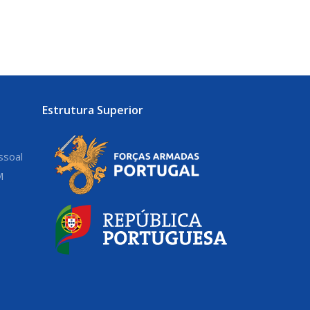
Estrutura Superior
ssoal
M