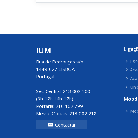
IUM
Ligaç
Esc
Rua de Pedrouços s/n
1449-027 LISBOA
Aca
Portugal
Aca
Uni
Sec. Central: 213 002 100
(9h-12h 14h-17h)
Mood
Portaria: 210 102 799
Moo
Messe Oficiais: 213 002 218
Contactar