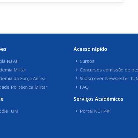
ões
Acesso rápido
ola Naval
Cursos
demia Militar
Concursos admissão de pe
demia da Força Aérea
Subscrever Newsletter IU
dade Politécnica Militar
FAQ
le
Serviços Académicos
dle IUM
Portal NETP@