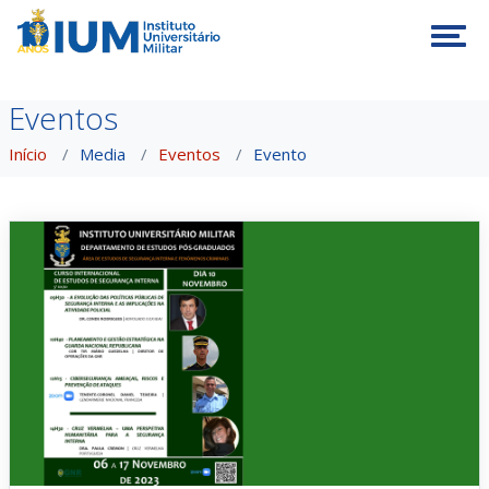
Tog
Eventos
Início
Media
Eventos
Evento