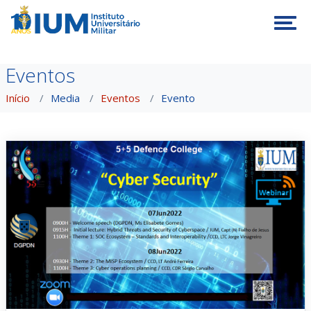
Tog
Eventos
Início
Media
Eventos
Evento