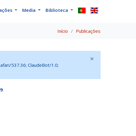
cações
Media
Biblioteca
Início
Publicações
×
fari/537.36; ClaudeBot/1.0;
9
.