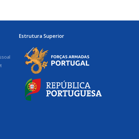
Estrutura Superior
ssoal
M