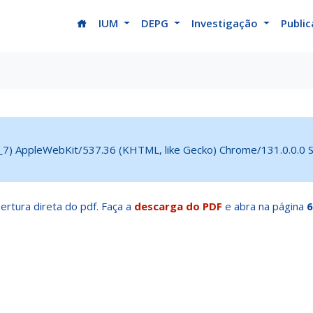
(current)
IUM
DEPG
Investigação
Publi
5_7) AppleWebKit/537.36 (KHTML, like Gecko) Chrome/131.0.0.0 Sa
ertura direta do pdf. Faça a
descarga do PDF
e abra na página
6