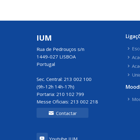
IUM
Ligaç
Esc
Rua de Pedrouços s/n
1449-027 LISBOA
Aca
Portugal
Aca
Uni
Sec. Central: 213 002 100
(9h-12h 14h-17h)
Mood
Portaria: 210 102 799
Moo
Messe Oficiais: 213 002 218
Contactar
Youtube IUM