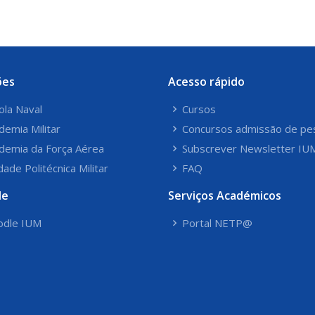
ões
Acesso rápido
ola Naval
Cursos
demia Militar
Concursos admissão de pe
demia da Força Aérea
Subscrever Newsletter IU
dade Politécnica Militar
FAQ
le
Serviços Académicos
dle IUM
Portal NETP@