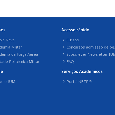
ões
Acesso rápido
ola Naval
Cursos
demia Militar
Concursos admissão de pe
demia da Força Aérea
Subscrever Newsletter IU
dade Politécnica Militar
FAQ
le
Serviços Académicos
dle IUM
Portal NETP@