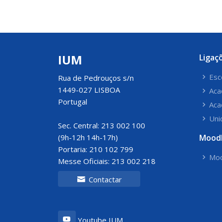
IUM
Ligaç
Esc
Rua de Pedrouços s/n
1449-027 LISBOA
Aca
Portugal
Aca
Uni
Sec. Central: 213 002 100
(9h-12h 14h-17h)
Mood
Portaria: 210 102 799
Moo
Messe Oficiais: 213 002 218
Contactar
Youtube IUM