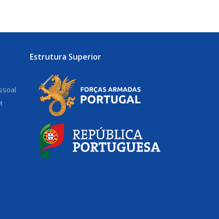
Estrutura Superior
ssoal
M