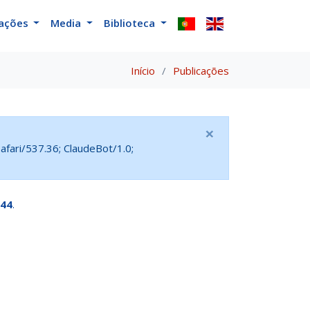
cações
Media
Biblioteca
Início
Publicações
×
fari/537.36; ClaudeBot/1.0;
44
.