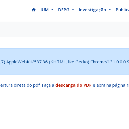
(current)
IUM
DEPG
Investigação
Publi
5_7) AppleWebKit/537.36 (KHTML, like Gecko) Chrome/131.0.0.0 Sa
ertura direta do pdf. Faça a
descarga do PDF
e abra na página
1