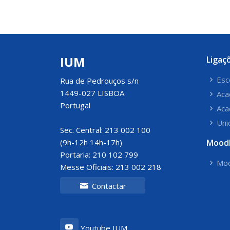
IUM
Ligaç
Esc
Rua de Pedrouços s/n
1449-027 LISBOA
Aca
Portugal
Aca
Uni
Sec. Central: 213 002 100
(9h-12h 14h-17h)
Mood
Portaria: 210 102 799
Moo
Messe Oficiais: 213 002 218
Contactar
Youtube IUM