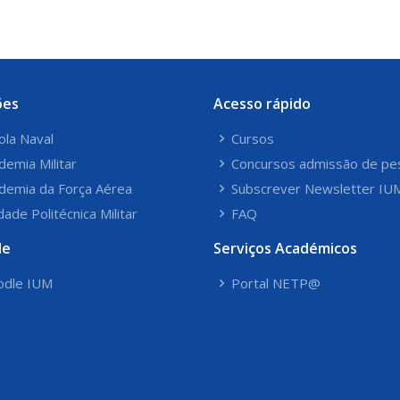
ões
Acesso rápido
ola Naval
Cursos
demia Militar
Concursos admissão de pe
demia da Força Aérea
Subscrever Newsletter IU
dade Politécnica Militar
FAQ
le
Serviços Académicos
dle IUM
Portal NETP@