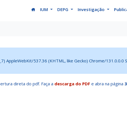
(current)
IUM
DEPG
Investigação
Publi
5_7) AppleWebKit/537.36 (KHTML, like Gecko) Chrome/131.0.0.0 Sa
ertura direta do pdf. Faça a
descarga do PDF
e abra na página
3