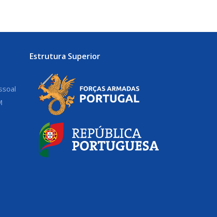
Estrutura Superior
ssoal
M