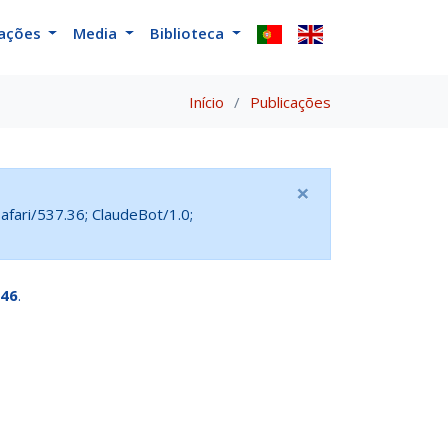
cações
Media
Biblioteca
Início
Publicações
×
fari/537.36; ClaudeBot/1.0;
46
.