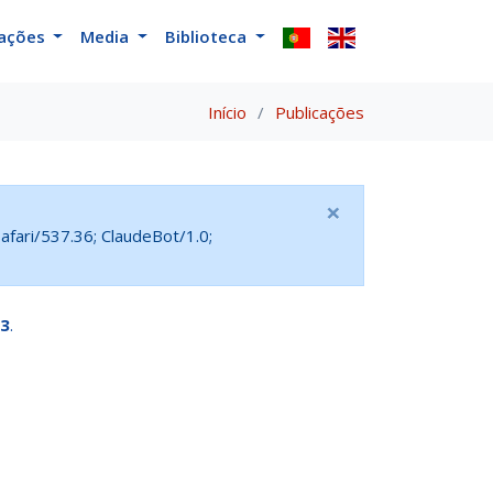
cações
Media
Biblioteca
Início
Publicações
×
fari/537.36; ClaudeBot/1.0;
3
.