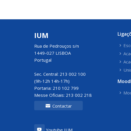
IUM
Ligaç
Esc
Rua de Pedrouços s/n
1449-027 LISBOA
Aca
Portugal
Aca
Uni
Sec. Central: 213 002 100
(9h-12h 14h-17h)
Mood
Portaria: 210 102 799
Moo
Messe Oficiais: 213 002 218
Contactar
Youtube IUM