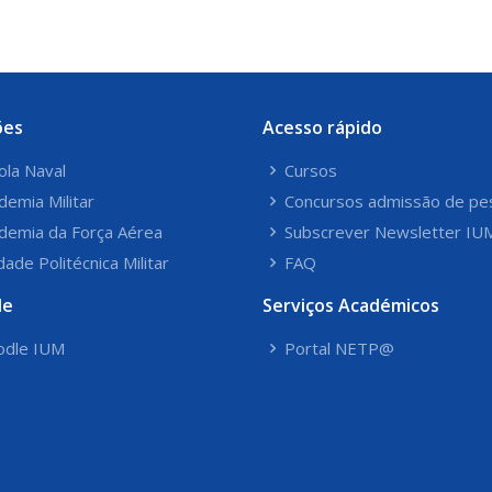
ões
Acesso rápido
ola Naval
Cursos
demia Militar
Concursos admissão de pe
demia da Força Aérea
Subscrever Newsletter IU
dade Politécnica Militar
FAQ
le
Serviços Académicos
dle IUM
Portal NETP@