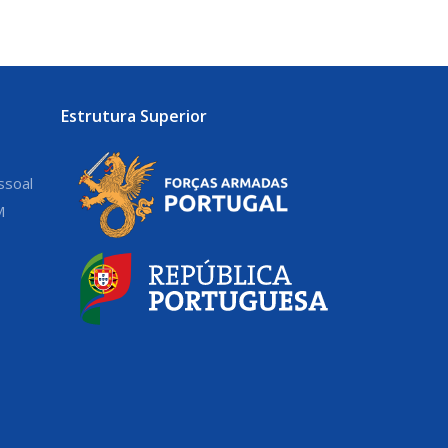
Estrutura Superior
ssoal
M