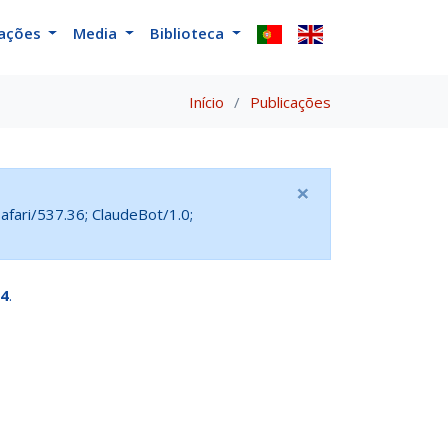
cações
Media
Biblioteca
Início
Publicações
×
fari/537.36; ClaudeBot/1.0;
4
.