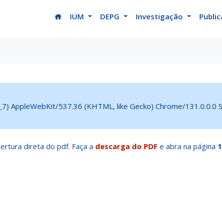
(current)
IUM
DEPG
Investigação
Publi
5_7) AppleWebKit/537.36 (KHTML, like Gecko) Chrome/131.0.0.0 Sa
ertura direta do pdf. Faça a
descarga do PDF
e abra na página
1