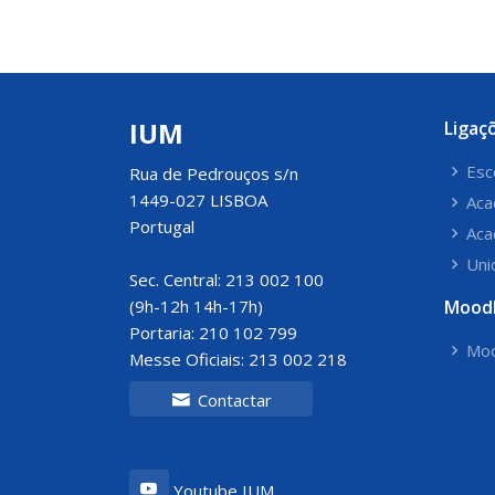
IUM
Ligaç
Esc
Rua de Pedrouços s/n
1449-027 LISBOA
Aca
Portugal
Aca
Uni
Sec. Central: 213 002 100
(9h-12h 14h-17h)
Mood
Portaria: 210 102 799
Moo
Messe Oficiais: 213 002 218
Contactar
Youtube IUM