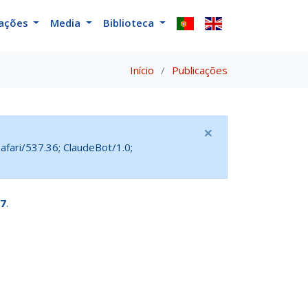
cações
Media
Biblioteca
Início
Publicações
×
fari/537.36; ClaudeBot/1.0;
7
.