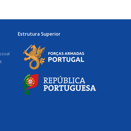
Estrutura Superior
ssoal
M