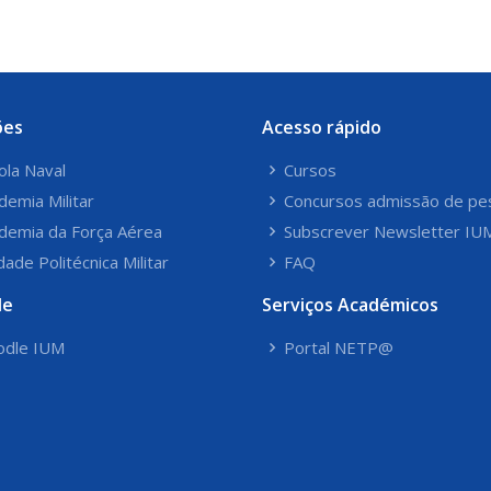
ões
Acesso rápido
ola Naval
Cursos
demia Militar
Concursos admissão de pe
demia da Força Aérea
Subscrever Newsletter IU
dade Politécnica Militar
FAQ
le
Serviços Académicos
dle IUM
Portal NETP@