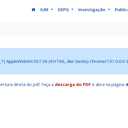
(current)
IUM
DEPG
Investigação
Publi
5_7) AppleWebKit/537.36 (KHTML, like Gecko) Chrome/131.0.0.0 Sa
ertura direta do pdf. Faça a
descarga do PDF
e abra na página
4