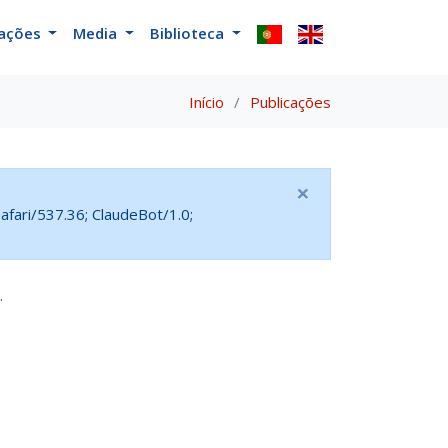
cações
Media
Biblioteca
Início
Publicações
×
fari/537.36; ClaudeBot/1.0;
.