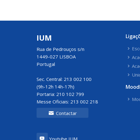
IUM
Ligaç
Esc
Rua de Pedrouços s/n
1449-027 LISBOA
Aca
Portugal
Aca
Uni
Sec. Central: 213 002 100
(9h-12h 14h-17h)
Mood
Portaria: 210 102 799
Moo
Messe Oficiais: 213 002 218
Contactar
Youtube IUM