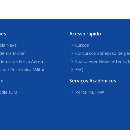
ões
Acesso rápido
ola Naval
Cursos
demia Militar
Concursos admissão de pe
demia da Força Aérea
Subscrever Newsletter IU
dade Politécnica Militar
FAQ
le
Serviços Académicos
dle IUM
Portal NETP@