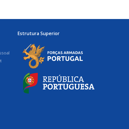
Estrutura Superior
ssoal
M