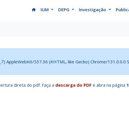
(current)
IUM
DEPG
Investigação
Publi
5_7) AppleWebKit/537.36 (KHTML, like Gecko) Chrome/131.0.0.0 Sa
ertura direta do pdf. Faça a
descarga do PDF
e abra na página
1